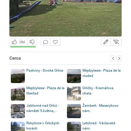
Útil
Cerca
Pastviny - Divoká Orlice
Międzylesie - Plaza de la
ciudad
Międzylesie - Plaza de la
Orličky - Kramářova
libertad
chata
Jablonné nad Orlicí -
Žamberk - Masarykovo
náměstí 5.května,...
nám.
Rokytnice v Orlických
Letohrad - Václavské
horách
nám.