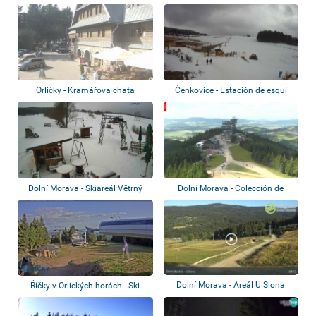
Orličky - Kramářova chata
Čenkovice - Estación de esquí
Dolní Morava - Skiareál Větrný
Dolní Morava - Colección de
vrch
webcams
Dolní Morava - Areál U Slona
Říčky v Orlických horách - Ski
center Ří...