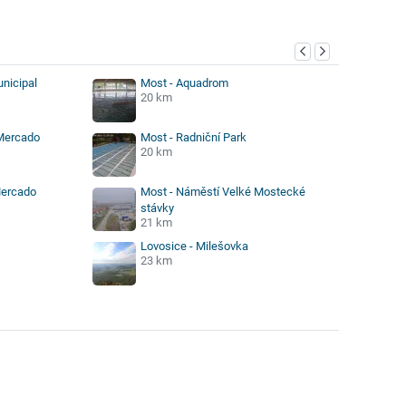
unicipal
Most - Aquadrom
20 km
 Mercado
Most - Radniční Park
20 km
Mercado
Most - Náměstí Velké Mostecké
stávky
21 km
Lovosice - Milešovka
23 km