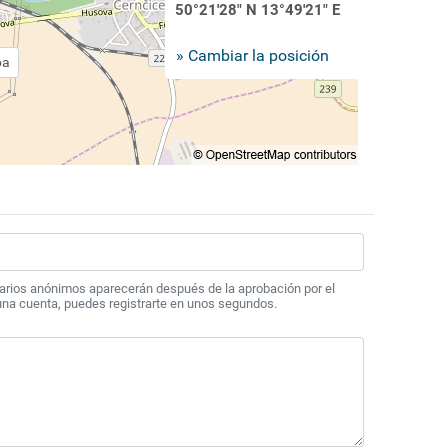
50°21'28" N 13°49'21" E
» Cambiar la posición
pa
arios anónimos aparecerán después de la aprobación por el
 una cuenta, puedes registrarte en unos segundos.