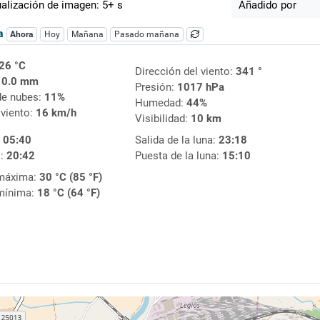
alización de imagen: 5+ s
Añadido por
ca
Ahora
Hoy
Mañana
Pasado mañana
26 °C
Dirección del viento:
341 °
:
0.0 mm
Presión:
1017 hPa
de nubes:
11%
Humedad:
44%
 viento:
16 km/h
Visibilidad:
10 km
:
05:40
Salida de la luna:
23:18
l:
20:42
Puesta de la luna:
15:10
máxima:
30 °C (85 °F)
mínima:
18 °C (64 °F)