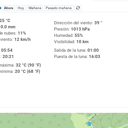
ca
Ahora
Hoy
Mañana
Pasado mañana
25 °C
Dirección del viento:
39 °
:
0.0 mm
Presión:
1013 hPa
de nubes:
11%
Humedad:
55%
 viento:
12 km/h
Visibilidad:
10 km
:
05:54
Salida de la luna:
01:00
l:
20:21
Puesta de la luna:
16:03
máxima:
32 °C (90 °F)
mínima:
20 °C (68 °F)