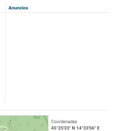
Anuncios
Coordenadas
45°25'33" N 14°33'56" E