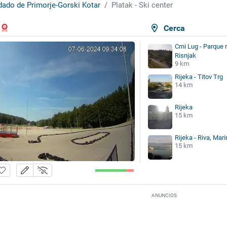
ado de Primorje-Gorski Kotar
Platak - Ski center
Cerca
Crni Lug - Parque 
Risnjak
9 km
Rijeka - Titov Trg
14 km
Rijeka
15 km
Rijeka - Riva, Mari
15 km
ANUNCIOS