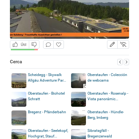
Útil
Cerca
Scheidegg - Skywalk
Oberstaufen - Colección
Allgäu Adventure Par...
de webcams
Oberstaufen - Biohotel
Oberstaufen - Rosenalp -
Schratt
Vista panorámic...
Bregenz - Pfänderbahn
Oberstaufen - Hündle-
Berg, Imberg
Oberstaufen - Seelekopf,
Sibratsgfäll -
Hochgrat, Stauf...
Bregenzerwald