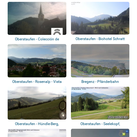
Oberstaufen - Biohotel Schratt
Oberstaufen - Colección de
webcams
Oberstaufen - Rosenalp - Vista
Bregenz - Pfänderbahn
panorámic...
Oberstaufen - Hündle-Berg,
Oberstaufen - Seelekopf,
Imberg
Hochgrat, Stauf...