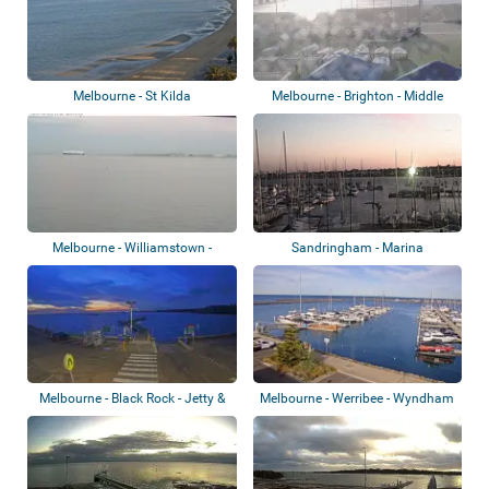
Melbourne - St Kilda
Melbourne - Brighton - Middle
Brighton P...
Melbourne - Williamstown -
Sandringham - Marina
Hobsons Bay
Melbourne - Black Rock - Jetty &
Melbourne - Werribee - Wyndham
ramp
Harbour