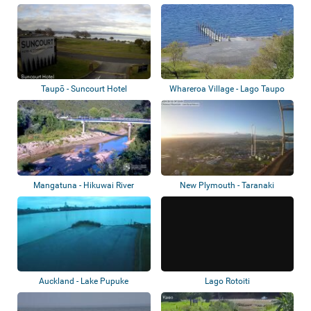
Taupō - Suncourt Hotel
Whareroa Village - Lago Taupo
Mangatuna - Hikuwai River
New Plymouth - Taranaki
Auckland - Lake Pupuke
Lago Rotoiti