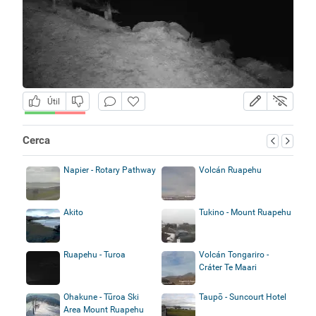
Útil
Cerca
Napier - Rotary Pathway
Volcán Ruapehu
Akito
Tukino - Mount Ruapehu
Ruapehu - Turoa
Volcán Tongariro -
Cráter Te Maari
Ohakune - Tūroa Ski
Taupō - Suncourt Hotel
Area Mount Ruapehu