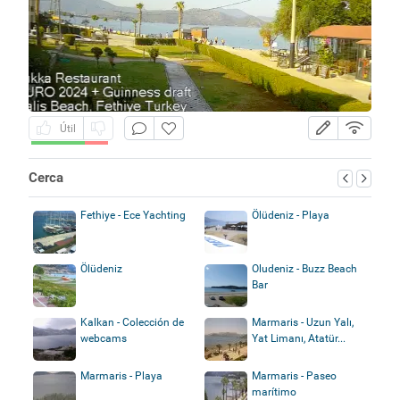
Útil
Cerca
Fethiye - Ece Yachting
Ölüdeniz - Playa
Ölüdeniz
Oludeniz - Buzz Beach
Bar
Kalkan - Colección de
Marmaris - Uzun Yalı,
webcams
Yat Limanı, Atatür...
Marmaris - Playa
Marmaris - Paseo
marítimo