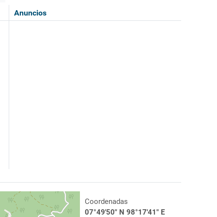
Anuncios
Coordenadas
07°49'50" N 98°17'41" E