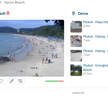
t - Karon Beach
ach
Cerca
Phuket - Playa Ka
2 km
Phuket - Patong -
7 km
Phuket - Patong 
7 km
Phuket - Divinglo
Beach
27 km
ANUNCIOS