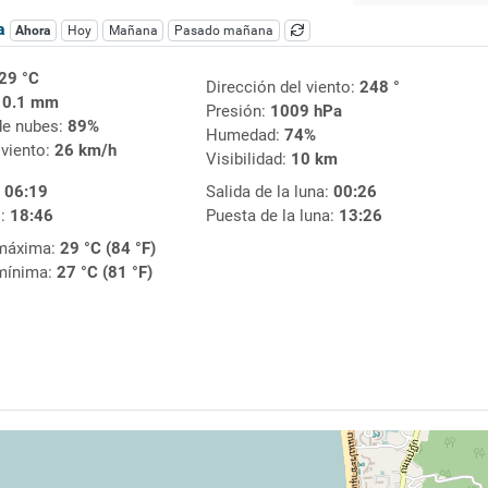
ca
Ahora
Hoy
Mañana
Pasado mañana
29 °C
Dirección del viento:
248 °
:
0.1 mm
Presión:
1009 hPa
de nubes:
89%
Humedad:
74%
 viento:
26 km/h
Visibilidad:
10 km
:
06:19
Salida de la luna:
00:26
l:
18:46
Puesta de la luna:
13:26
máxima:
29 °C (84 °F)
mínima:
27 °C (81 °F)