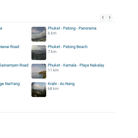
ta
Phuket - Patong - Panorama
6 km
 Nanai Road
Phuket - Patong Beach
7 km
- Sainamyen Road
Phuket - Kamala - Playa Nakalay
11 km
dge NaiYang
Krabi - Ao Nang
68 km