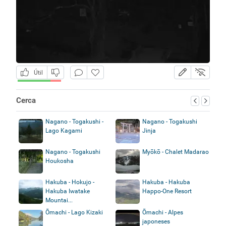
Útil
Cerca
Nagano - Togakushi -
Nagano - Togakushi
Lago Kagami
Jinja
Nagano - Togakushi
Myōkō - Chalet Madarao
Houkosha
Hakuba - Hokujo -
Hakuba - Hakuba
Hakuba Iwatake
Happo-One Resort
Mountai...
Ōmachi - Lago Kizaki
Ōmachi - Alpes
japoneses