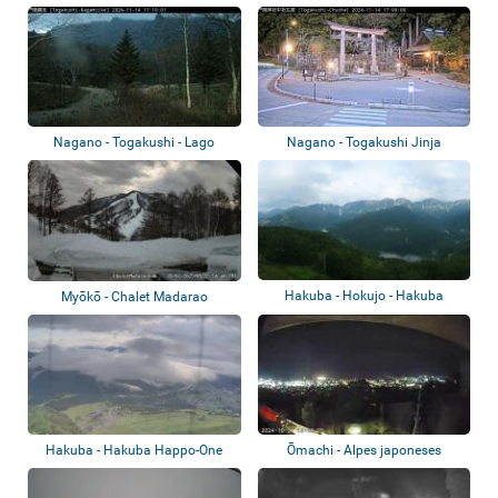
Nagano - Togakushi - Lago
Nagano - Togakushi Jinja
Kagami
Hakuba - Hokujo - Hakuba
Myōkō - Chalet Madarao
Iwatake Mountai...
Hakuba - Hakuba Happo-One
Ōmachi - Alpes japoneses
Resort