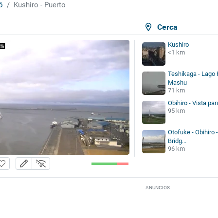
ō
Kushiro - Puerto
Cerca
Kushiro
<1 km
Teshikaga - Lago 
Mashu
71 km
Obihiro - Vista pa
95 km
Otofuke - Obihiro 
Bridg...
96 km
ANUNCIOS