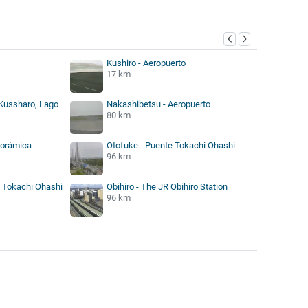
Kushiro - Aeropuerto
17 km
Kussharo, Lago
Nakashibetsu - Aeropuerto
80 km
norámica
Otofuke - Puente Tokachi Ohashi
96 km
- Tokachi Ohashi
Obihiro - The JR Obihiro Station
96 km