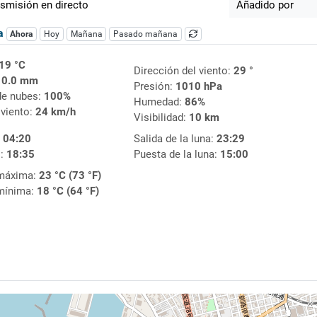
smisión en directo
Añadido por
ca
Ahora
Hoy
Mañana
Pasado mañana
19 °C
Dirección del viento:
29 °
:
0.0 mm
Presión:
1010 hPa
de nubes:
100%
Humedad:
86%
 viento:
24 km/h
Visibilidad:
10 km
:
04:20
Salida de la luna:
23:29
l:
18:35
Puesta de la luna:
15:00
máxima:
23 °C (73 °F)
mínima:
18 °C (64 °F)