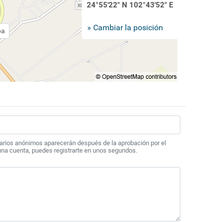
24°55'22" N 102°43'52" E
» Cambiar la posición
pa
arios anónimos aparecerán después de la aprobación por el
 una cuenta, puedes registrarte en unos segundos.