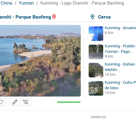
 China
Yunnan
Kunmíng - Lago Dianchi - Parque Baofeng
anchi - Parque Baofeng
Cerca
Kunming - Acuario
6 km
Kunming - Pueblo 
Yunnan - Pago...
9 km
Kunmíng - Xishan -
teleféri...
10 km
Kunming - Cuihu P
de lotos
15 km
ANUNCIOS