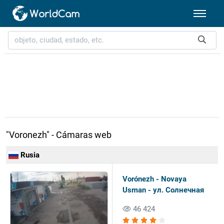
"Voronezh" - Cámaras web
Rusia
Vorónezh - Novaya
Usman - ул. Солнечная
46 424